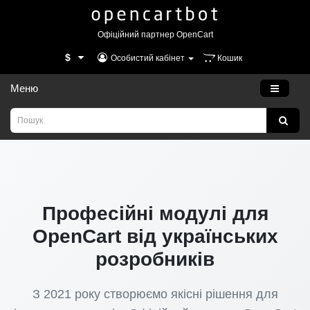
Офіційний партнер OpenCart
$
Особистий кабінет
Кошик
Меню
Професійні модулі для
OpenCart від українських
розробників
З 2021 року створюємо якісні рішення для