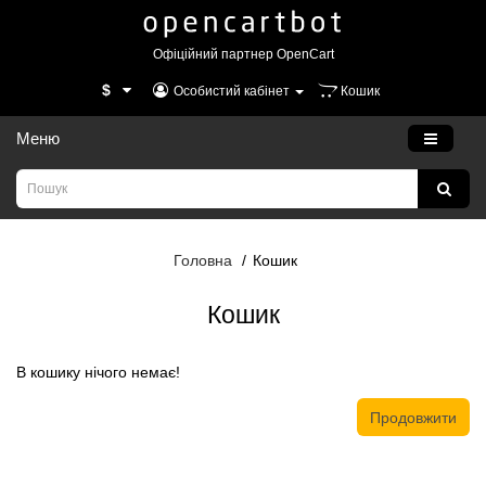
Офіційний партнер OpenCart
$
Особистий кабінет
Кошик
Меню
Головна
Кошик
Кошик
В кошику нічого немає!
Продовжити