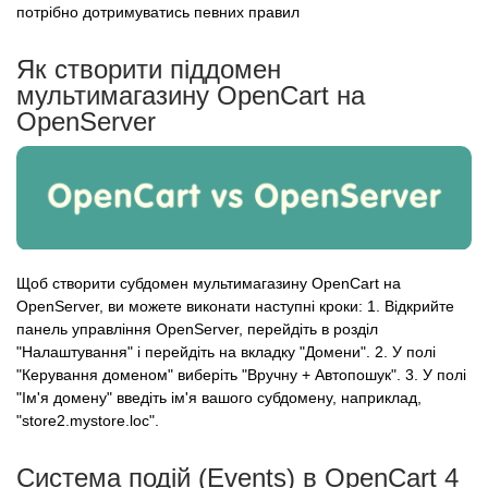
потрібно дотримуватись певних правил
Як створити піддомен
мультимагазину OpenCart на
OpenServer
Щоб створити субдомен мультимагазину OpenCart на
OpenServer, ви можете виконати наступні кроки: 1. Відкрийте
панель управління OpenServer, перейдіть в розділ
"Налаштування" і перейдіть на вкладку "Домени". 2. У полі
"Керування доменом" виберіть "Вручну + Автопошук". 3. У полі
"Ім'я домену" введіть ім'я вашого субдомену, наприклад,
"store2.mystore.loc".
Система подій (Events) в OpenCart 4