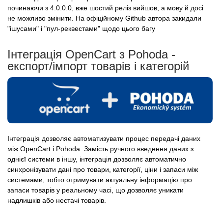
починаючи з 4.0.0.0, вже шостий реліз вийшов, а мову й досі
не можливо змінити. На офіційному Github автора закидали
"ішусами" і "пул-реквестами" щодо цього багу
Інтеграція OpenCart з Pohoda -
експорт/імпорт товарів і категорій
Інтеграція дозволяє автоматизувати процес передачі даних
між OpenCart і Pohoda. Замість ручного введення даних з
однієї системи в іншу, інтеграція дозволяє автоматично
синхронізувати дані про товари, категорії, ціни і запаси між
системами, тобто отримувати актуальну інформацію про
запаси товарів у реальному часі, що дозволяє уникати
надлишків або нестачі товарів.