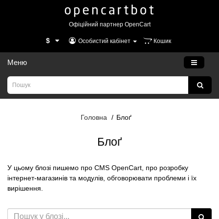
Офіційний партнер OpenCart
$
Особистий кабінет
Кошик
Меню
Головна
Блоґ
Блоґ
У цьому блозі пишемо про CMS OpenCart, про розробку
інтернет-магазинів та модулів, обговорювати проблеми і їх
вирішення.